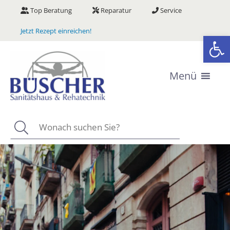
Zum
Top Beratung
Reparatur
Service
Inhalt
springen
Jetzt Rezept einreichen!
We
Menü
Suchen