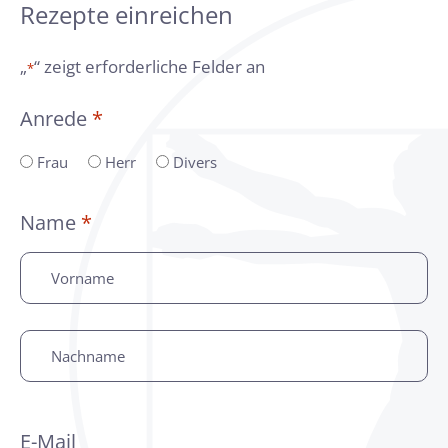
Rezepte einreichen
„
“ zeigt erforderliche Felder an
*
Anrede
*
A
Frau
Herr
Divers
n
r
Name
*
e
d
V
e
o
*
r
n
N
a
a
m
c
e
h
*
n
E-Mail