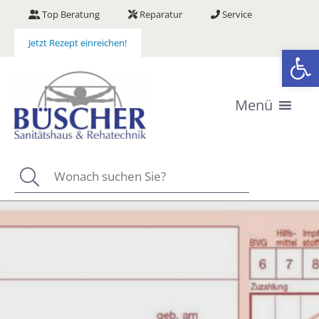
Zum
Top Beratung
Reparatur
Service
Inhalt
springen
Jetzt Rezept einreichen!
We
Menü
Suchen