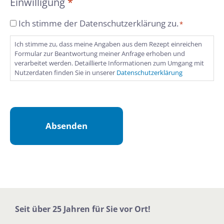
Einwilligung
*
d
g
e
s
E
Ich stimme der Datenschutzerklärung zu.
*
n
b
i
e
Ich stimme zu, dass meine Angaben aus dem Rezept einreichen
n
f
Formular zur Beantwortung meiner Anfrage erhoben und
w
verarbeitet werden. Detaillierte Informationen zum Umgang mit
r
i
Nutzerdaten finden Sie in unserer
Datenschutzerklärung
e
l
i
l
u
i
n
g
g
u
h
n
o
g
c
*
A
h
l
l
t
a
e
d
Seit über 25 Jahren für Sie vor Ort!
r
e