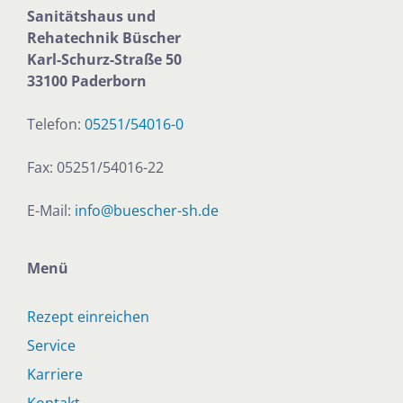
n
n
Sanitätshaus und
a
Rehatechnik
Büscher
Karl-Schurz-Straße 50
t
33100 Paderborn
i
v
Telefon:
05251/54016-0
e
:
Fax: 05251/54016-22
E-Mail:
info@buescher-sh.de
Menü
Rezept einreichen
Service
Karriere