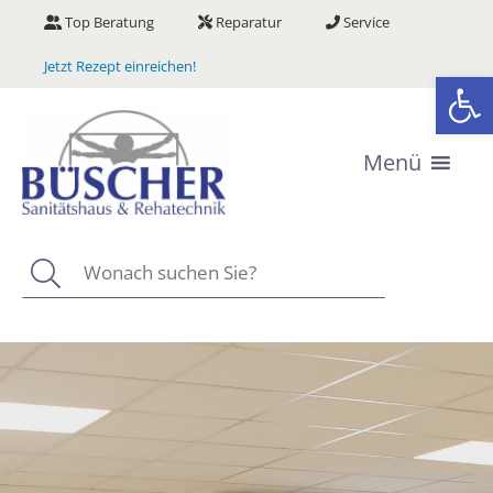
Zum
Top Beratung
Reparatur
Service
Inhalt
springen
Jetzt Rezept einreichen!
We
Menü
Suchen