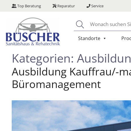
Zum
Top Beratung
Reparatur
Service
Inhalt
springen
Suchen
Standorte
Pro
Kategorien:
Ausbildun
Ausbildung Kauffrau/-m
Büromanagement