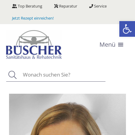
Zum
Top Beratung
Reparatur
Service
Inhalt
springen
Jetzt Rezept einreichen!
We
Menü
Suchen