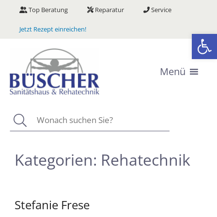
Zum
Top Beratung
Reparatur
Service
Inhalt
springen
Jetzt Rezept einreichen!
We
Menü
Suchen
Kategorien:
Rehatechnik
Stefanie Frese